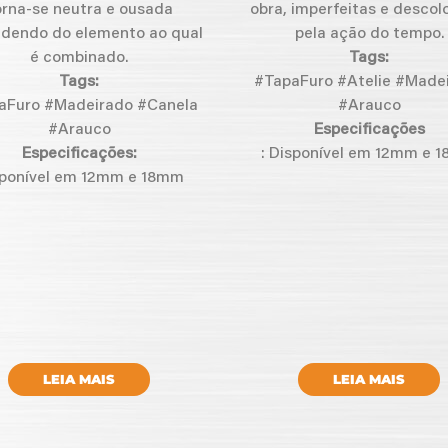
orna-se neutra e ousada
obra, imperfeitas e descol
dendo do elemento ao qual
pela ação do tempo.
é combinado.
Tags:
Tags:
#TapaFuro #Atelie #Made
aFuro #Madeirado #Canela
#Arauco
#Arauco
Especificações
Especificações:
: Disponível em 12mm e 
ponível em 12mm e 18mm
LEIA MAIS
LEIA MAIS