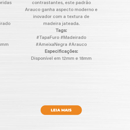
oridas
contrastantes, este padrão
Arauco ganha aspecto moderno e
inovador com a textura de
irado
madeira jateada.
Tags:
#TapaFuro #Madeirado
18mm
#AmeixaNegra #Arauco
Especificações:
Disponível em 12mm e 18mm
LEIA MAIS