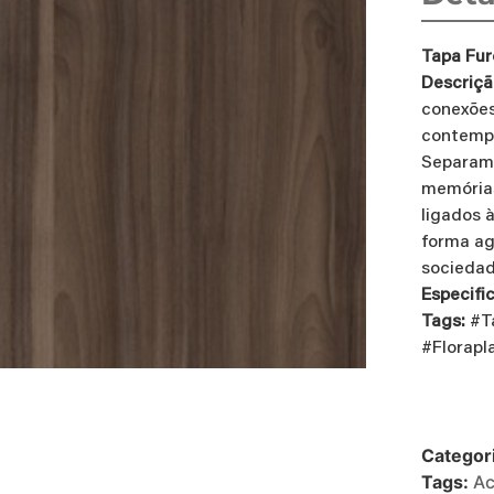
Tapa Fur
Descriçã
conexões
contempo
Separamo
memórias
ligados 
forma ag
sociedad
Especifi
Tags:
#T
#Florapl
Categor
Tags:
A