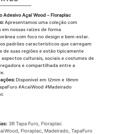
o Adesivo Açaí Wood – Floraplac
o:
Apresentamos uma coleção com
 em nossas raízes de forma
rânea com foco no design e bem-estar.
s padrões característicos que carregam
 de suas regiões e estão tipicamente
à aspectos culturais, sociais e costumes de
regadora e compartilhada entre a
e.
cações:
Disponível em 12mm e 18mm
apaFuro #AcaiWood #Madeirado
ac
ias:
3R Tapa Furo
,
Floraplac
caiWood
,
Floraplac
,
Madeirado
,
TapaFuro