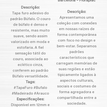
Barcelona – Floraplac
Descrição:
Descrição:
Tapa furo adesivo do
Apresentamos uma
padrão Búfalo. O couro
coleção com conexões
de búfalo é denso e
em nossas raízes de
resistente, mas muito
forma contemporânea
suave, sendo assim
com foco no design e
valorizado em moda e
bem-estar. Separamos
estofaria. A fiel
padrões
sensação tátil do
característicos que
couro, associada ao
carregam memórias de
eclético cinza,
suas regiões e estão
conferem ao padrão
tipicamente ligados à
Búfalo versatilidade.
aspectos culturais,
Tags:
sociais e costumes de
#TapaFuro #Bufalo
forma agregadora e
#Madeirado #Arauco
compartilhada entre a
Especificações:
sociedade.
Disponível em 12mm e