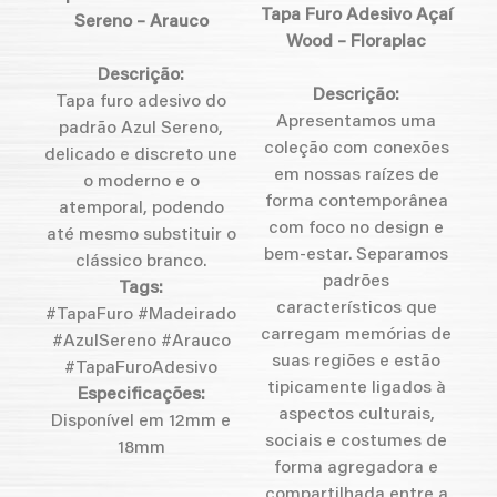
Tapa Furo Adesivo Açaí
Sereno – Arauco
Wood – Floraplac
Descrição:
Descrição:
Tapa furo adesivo do
Apresentamos uma
padrão Azul Sereno,
coleção com conexões
delicado e discreto une
em nossas raízes de
o moderno e o
forma contemporânea
atemporal, podendo
com foco no design e
até mesmo substituir o
bem-estar. Separamos
clássico branco.
padrões
Tags:
característicos que
#TapaFuro #Madeirado
carregam memórias de
#AzulSereno #Arauco
suas regiões e estão
#TapaFuroAdesivo
tipicamente ligados à
Especificações:
aspectos culturais,
Disponível em 12mm e
sociais e costumes de
18mm
forma agregadora e
compartilhada entre a